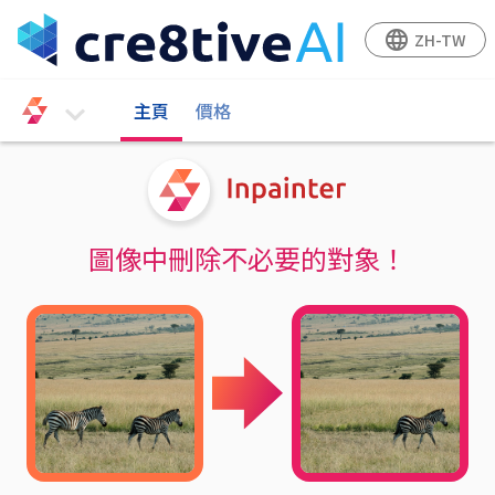
language
ZH-TW
主頁
價格
登入
圖像中刪除不必要的對象！