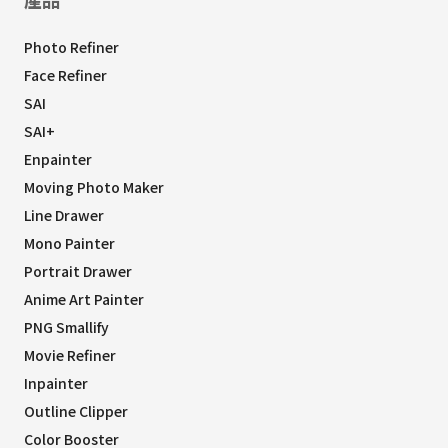
Photo Refiner
Face Refiner
SAI
SAI+
Enpainter
Moving Photo Maker
Line Drawer
Mono Painter
Portrait Drawer
Anime Art Painter
PNG Smallify
Movie Refiner
Inpainter
Outline Clipper
Color Booster